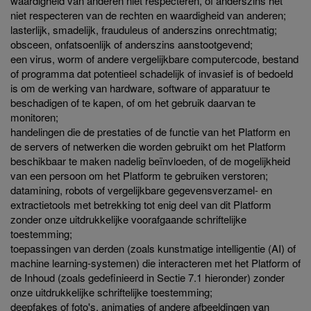
waardigheid van anderen niet respecteren, of anderszins het
niet respecteren van de rechten en waardigheid van anderen;
lasterlijk, smadelijk, frauduleus of anderszins onrechtmatig;
obsceen, onfatsoenlijk of anderszins aanstootgevend;
een virus, worm of andere vergelijkbare computercode, bestand
of programma dat potentieel schadelijk of invasief is of bedoeld
is om de werking van hardware, software of apparatuur te
beschadigen of te kapen, of om het gebruik daarvan te
monitoren;
handelingen die de prestaties of de functie van het Platform en
de servers of netwerken die worden gebruikt om het Platform
beschikbaar te maken nadelig beïnvloeden, of de mogelijkheid
van een persoon om het Platform te gebruiken verstoren;
datamining, robots of vergelijkbare gegevensverzamel- en
extractietools met betrekking tot enig deel van dit Platform
zonder onze uitdrukkelijke voorafgaande schriftelijke
toestemming;
toepassingen van derden (zoals kunstmatige intelligentie (AI) of
machine learning-systemen) die interacteren met het Platform of
de Inhoud (zoals gedefinieerd in Sectie 7.1 hieronder) zonder
onze uitdrukkelijke schriftelijke toestemming;
deepfakes of foto's, animaties of andere afbeeldingen van