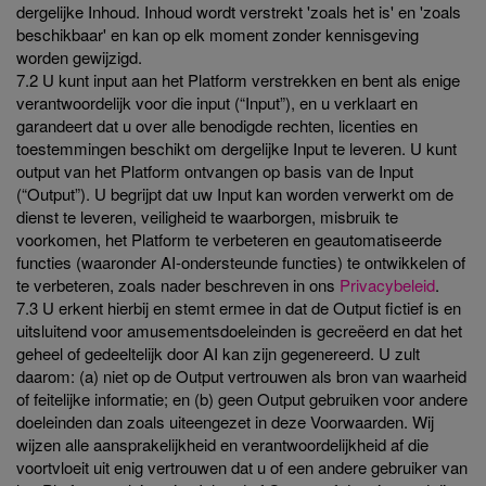
dergelijke Inhoud. Inhoud wordt verstrekt 'zoals het is' en 'zoals
beschikbaar' en kan op elk moment zonder kennisgeving
worden gewijzigd.
7.2 U kunt input aan het Platform verstrekken en bent als enige
verantwoordelijk voor die input (“Input”), en u verklaart en
garandeert dat u over alle benodigde rechten, licenties en
toestemmingen beschikt om dergelijke Input te leveren. U kunt
output van het Platform ontvangen op basis van de Input
(“Output”). U begrijpt dat uw Input kan worden verwerkt om de
dienst te leveren, veiligheid te waarborgen, misbruik te
voorkomen, het Platform te verbeteren en geautomatiseerde
functies (waaronder AI-ondersteunde functies) te ontwikkelen of
te verbeteren, zoals nader beschreven in ons
Privacybeleid
.
7.3 U erkent hierbij en stemt ermee in dat de Output fictief is en
uitsluitend voor amusementsdoeleinden is gecreëerd en dat het
geheel of gedeeltelijk door AI kan zijn gegenereerd. U zult
daarom: (a) niet op de Output vertrouwen als bron van waarheid
of feitelijke informatie; en (b) geen Output gebruiken voor andere
doeleinden dan zoals uiteengezet in deze Voorwaarden. Wij
wijzen alle aansprakelijkheid en verantwoordelijkheid af die
voortvloeit uit enig vertrouwen dat u of een andere gebruiker van