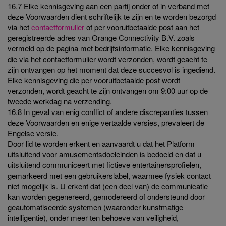
16.7 Elke kennisgeving aan een partij onder of in verband met
deze Voorwaarden dient schriftelijk te zijn en te worden bezorgd
via het
contactformulier
of per vooruitbetaalde post aan het
geregistreerde adres van Orange Connectivity B.V. zoals
vermeld op de pagina met bedrijfsinformatie. Elke kennisgeving
die via het contactformulier wordt verzonden, wordt geacht te
zijn ontvangen op het moment dat deze succesvol is ingediend.
Elke kennisgeving die per vooruitbetaalde post wordt
verzonden, wordt geacht te zijn ontvangen om 9:00 uur op de
tweede werkdag na verzending.
16.8 In geval van enig conflict of andere discrepanties tussen
deze Voorwaarden en enige vertaalde versies, prevaleert de
Engelse versie.
Door lid te worden erkent en aanvaardt u dat het Platform
uitsluitend voor amusementsdoeleinden is bedoeld en dat u
uitsluitend communiceert met fictieve entertainersprofielen,
gemarkeerd met een gebruikerslabel, waarmee fysiek contact
niet mogelijk is. U erkent dat (een deel van) de communicatie
kan worden gegenereerd, gemodereerd of ondersteund door
geautomatiseerde systemen (waaronder kunstmatige
intelligentie), onder meer ten behoeve van veiligheid,