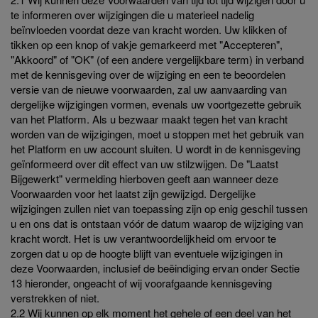
te informeren over wijzigingen die u materieel nadelig
beïnvloeden voordat deze van kracht worden. Uw klikken of
tikken op een knop of vakje gemarkeerd met "Accepteren",
"Akkoord" of "OK" (of een andere vergelijkbare term) in verband
met de kennisgeving over de wijziging en een te beoordelen
versie van de nieuwe voorwaarden, zal uw aanvaarding van
dergelijke wijzigingen vormen, evenals uw voortgezette gebruik
van het Platform. Als u bezwaar maakt tegen het van kracht
worden van de wijzigingen, moet u stoppen met het gebruik van
het Platform en uw account sluiten. U wordt in de kennisgeving
geïnformeerd over dit effect van uw stilzwijgen. De "Laatst
Bijgewerkt" vermelding hierboven geeft aan wanneer deze
Voorwaarden voor het laatst zijn gewijzigd. Dergelijke
wijzigingen zullen niet van toepassing zijn op enig geschil tussen
u en ons dat is ontstaan vóór de datum waarop de wijziging van
kracht wordt. Het is uw verantwoordelijkheid om ervoor te
zorgen dat u op de hoogte blijft van eventuele wijzigingen in
deze Voorwaarden, inclusief de beëindiging ervan onder Sectie
13 hieronder, ongeacht of wij voorafgaande kennisgeving
verstrekken of niet.
2.2 Wij kunnen op elk moment het gehele of een deel van het