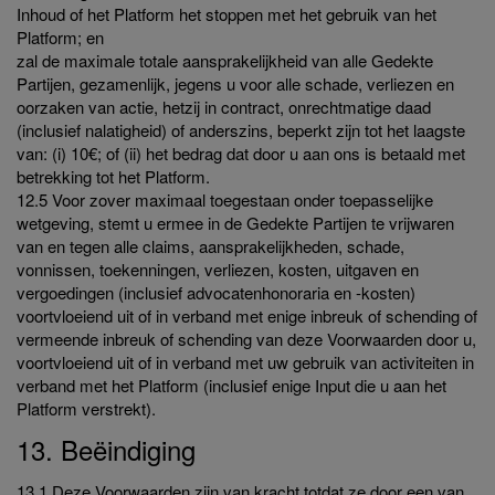
Inhoud of het Platform het stoppen met het gebruik van het
Platform; en
zal de maximale totale aansprakelijkheid van alle Gedekte
Partijen, gezamenlijk, jegens u voor alle schade, verliezen en
oorzaken van actie, hetzij in contract, onrechtmatige daad
(inclusief nalatigheid) of anderszins, beperkt zijn tot het laagste
van: (i) 10€; of (ii) het bedrag dat door u aan ons is betaald met
betrekking tot het Platform.
12.5 Voor zover maximaal toegestaan onder toepasselijke
wetgeving, stemt u ermee in de Gedekte Partijen te vrijwaren
van en tegen alle claims, aansprakelijkheden, schade,
vonnissen, toekenningen, verliezen, kosten, uitgaven en
vergoedingen (inclusief advocatenhonoraria en -kosten)
voortvloeiend uit of in verband met enige inbreuk of schending of
vermeende inbreuk of schending van deze Voorwaarden door u,
voortvloeiend uit of in verband met uw gebruik van activiteiten in
verband met het Platform (inclusief enige Input die u aan het
Platform verstrekt).
13. Beëindiging
13.1 Deze Voorwaarden zijn van kracht totdat ze door een van