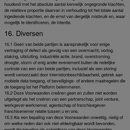
houdend met het absolute aantal kennelijk ongegronde klachten,
de relatieve proportie daarvan in verhouding tot het totale aantal
ingediende klachten, en de ernst van dergelijk misbruik en, waar
mogelijk te identificeren, de intentie.
16. Diversen
16.1 Geen van beide partijen is aansprakelijk voor enige
vertraging of defect als gevolg van een overmacht, oorlog,
staking, uitsluiting, industriële actie, brand, overstroming,
droogte, storm of enig ander evenement buiten de redelijke
controle van een van beide partijen, inclusief als een storing
wordt veroorzaakt door internetonbeschikbaarheid, gebrek aan
mobiele data toegang, of beveiligings- of andere maatregelen die
de toegang tot het Platform belemmeren.
16.2 Deze Voorwaarden creëren geen en zullen niet worden
uitgelegd als het creëren van een partnerschap, joint venture,
werkgever-werknemer, agentschap of franchisegever-
franchisenemer relatie tussen u en ons.
16.3 Als een bepaling van deze Voorwaarden onwettig, nietig of
om welke reden dan ook niet-afdwingbaar wordt bevonden,
wordt die bepaling als scheidbaar van deze Voorwaarden