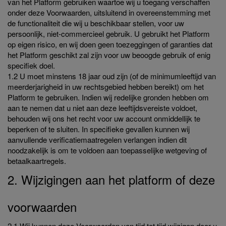
van het Platform gebruiken waartoe wij u toegang verschaffen
onder deze Voorwaarden, uitsluitend in overeenstemming met
de functionaliteit die wij u beschikbaar stellen, voor uw
persoonlijk, niet-commercieel gebruik. U gebruikt het Platform
op eigen risico, en wij doen geen toezeggingen of garanties dat
het Platform geschikt zal zijn voor uw beoogde gebruik of enig
specifiek doel.
1.2 U moet minstens 18 jaar oud zijn (of de minimumleeftijd van
meerderjarigheid in uw rechtsgebied hebben bereikt) om het
Platform te gebruiken. Indien wij redelijke gronden hebben om
aan te nemen dat u niet aan deze leeftijdsvereiste voldoet,
behouden wij ons het recht voor uw account onmiddellijk te
beperken of te sluiten. In specifieke gevallen kunnen wij
aanvullende verificatiemaatregelen verlangen indien dit
noodzakelijk is om te voldoen aan toepasselijke wetgeving of
betaalkaartregels.
2. Wijzigingen aan het platform of deze
voorwaarden
2.1 Wij kunnen deze Voorwaarden van tijd tot tijd wijzigen door u