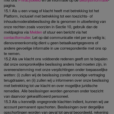
pagina.
15.1 Als u een vraag of klacht heeft met betrekking tot het
Platform, inclusief met betrekking tot een toezichts- of
inhoudsmoderatiebeslissing die is genomen in uitoefening van
onze rechten zoals voorzien in Sectie 10, gebruik dan de
meldpagina via
Melden
of stuur een bericht via het
contactformulier
. Let op dat communicatie niet per se veilig is;
dienovereenkomstig dient u geen betaalkaartgegevens of
andere gevoelige informatie in uw correspondentie met ons op
te nemen.
15.2 Als uw klacht ons voldoende redenen geeft om te bepalen
dat onze oorspronkelijke beslissing anders had moeten zijn, in
overeenstemming met onze verplichtingen onder toepasselijke
wetten: (i) zullen wij de beslissing zonder onnodige vertraging
terugdraaien, en (ii) zullen wij u informeren over onze beslissing
met betrekking tot uw klacht en over mogelijke juridische
remedies. Alle beslissingen worden genomen onder toezicht
van daarvoor gekwalificeerd personeel.
15.3 Als u kennelijk ongegronde klachten indient, kunnen wij uw
account permanent opschorten. Beslissingen over dergelijke
opschortingen worden van geval tot geval beoordeeld, rekening