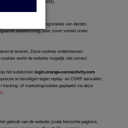
ng (artikel 6 lid 1 sub a AVG).
t – analytische en marketingcookies van derden.
rafgaande toestemming, voor zover vereist onder
 dienst te leveren. Deze cookies ondersteunen
 cookies werkt de website mogelijk niet correct.
st op het subdomein
login.orange-connectivity.com
ngsproces te beveiligen tegen replay- en CSRF-aanvallen,
tracking- of marketingcookies geplaatst via deze
id
.
et gebruik van de website (zoals bezochte pagina’s,