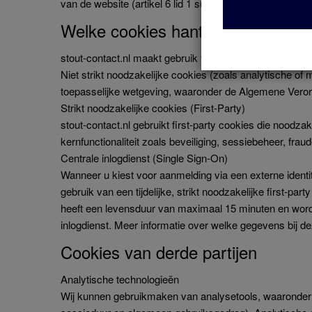
van de website (artikel 6 lid 1 sub f AVG). Niet-noodzak
Welke cookies hanteert stout-cont
stout-contact.nl maakt gebruik van zowel strikt noodzak
Niet strikt noodzakelijke cookies (zoals analytische o
toepasselijke wetgeving, waaronder de Algemene Ve
Strikt noodzakelijke cookies (First-Party)
stout-contact.nl gebruikt first-party cookies die noodz
kernfunctionaliteit zoals beveiliging, sessiebeheer, fra
Centrale inlogdienst (Single Sign-On)
Wanneer u kiest voor aanmelding via een externe identi
gebruik van een tijdelijke, strikt noodzakelijke first-
heeft een levensduur van maximaal 15 minuten en wordt
inlogdienst. Meer informatie over welke gegevens bij 
Cookies van derde partijen
Analytische technologieën
Wij kunnen gebruikmaken van analysetools, waaronder 