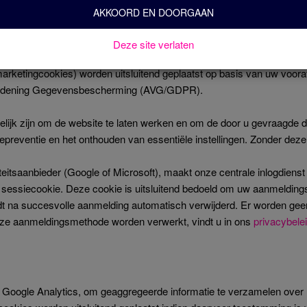
elijke cookies worden uitsluitend geplaatst op basis van uw toestemmi
AKKOORD EN DOORGAAN
act.nl en voor welk doel?
Deze site verlaten
elijke cookies (first-party) als – indien u daarvoor toestemming geef
f marketingcookies) worden uitsluitend geplaatst op basis van uw voo
rordening Gegevensbescherming (AVG/GDPR).
akelijk zijn om de website te laten werken en om de door u gevraagde
udepreventie en het onthouden van essentiële instellingen. Zonder deze
teitsaanbieder (Google of Microsoft), maakt onze centrale inlogdien
party sessiecookie. Deze cookie is uitsluitend bedoeld om uw aanmeldi
 na succesvolle aanmelding automatisch verwijderd. Er worden geen 
deze aanmeldingsmethode worden verwerkt, vindt u in ons
privacybele
Google Analytics, om geaggregeerde informatie te verzamelen over h