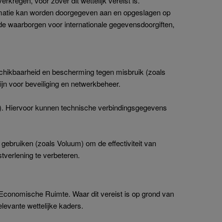
kregen, voor zover dit wettelijk vereist is.
rmatie kan worden doorgegeven aan en opgeslagen op
nde waarborgen voor internationale gegevensdoorgiften,
eschikbaarheid en bescherming tegen misbruik (zoals
jn voor beveiliging en netwerkbeheer.
ng). Hiervoor kunnen technische verbindingsgegevens
gebruiken (zoals Voluum) om de effectiviteit van
verlening te verbeteren.
Economische Ruimte. Waar dit vereist is op grond van
evante wettelijke kaders.