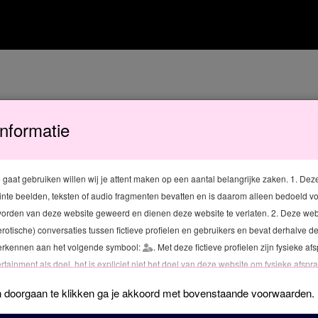
informatie
e websites en diensten die worden geëxploiteerd onder stout-contact.n
en vergelijkbare technologieën gebruikt en hoe informatie kan worden o
voor welke doeleinden deze informatie wordt gebruikt. Wij raden u aan
 gaat gebruiken willen wij je attent maken op een aantal belangrijke zaken. 1. Deze
tinte beelden, teksten of audio fragmenten bevatten en is daarom alleen bedoeld 
worden van deze website geweerd en dienen deze website te verlaten. 2. Deze webs
het bezoek van de website worden meegestuurd aan uw browser en verv
rotische) conversaties tussen fictieve profielen en gebruikers en bevat derhalve dee
rmatie bij een volgend bezoek aan de website terugsturen. De cooki
 herkennen aan het volgende symbool:
. Met deze fictieve profielen zijn fysieke af
niet beschadigen.
tainment als doel, het is expliciet niet het doel van deze website om fysieke afspra
assing)
enst zijn Privacy en Algemene voorwaarden van toepassing. Deze voorwaarden kun
 doorgaan te klikken ga je akkoord met bovenstaande voorwaarden.
site.
voor strikt noodzakelijke cookies ons gerechtvaardigd belang bij het w