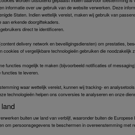
kies worden uitsluitend geplaatst indien daarvoor toestemming is ver
en informatie over uw gebruik van de website verwerken. Deze info
renigde Staten. Indien wettelijk vereist, maken wij gebruik van passe
 aan erkende doorgiftekaders.
ebruikers direct te identificeren.
(content delivery network en beveiligingsdiensten) om prestaties, b
ookies of vergelijkbare technologieën gebruiken die noodzakelijk zi
me functies mogelijk te maken (bijvoorbeeld notificaties of messagi
functies te leveren.
emming waar wettelijk vereist, kunnen wij tracking- en analysetools 
 technologieën helpen ons conversies te analyseren en onze dienst
 land
werken buiten uw land van verblijf, waaronder buiten de Europese 
rgen om persoonsgegevens te beschermen in overeenstemming met rel