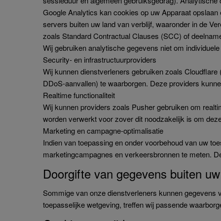
sessieduur en algemeen gebruiksgedrag). Analytische coo
Google Analytics kan cookies op uw Apparaat opslaan 
servers buiten uw land van verblijf, waaronder in de Ve
zoals Standard Contractual Clauses (SCC) of deelname
Wij gebruiken analytische gegevens niet om individuele g
Security- en infrastructuurproviders
Wij kunnen dienstverleners gebruiken zoals Cloudflare 
DDoS-aanvallen) te waarborgen. Deze providers kunnen c
Realtime functionaliteit
Wij kunnen providers zoals Pusher gebruiken om realti
worden verwerkt voor zover dit noodzakelijk is om deze 
Marketing en campagne-optimalisatie
Indien van toepassing en onder voorbehoud van uw toest
marketingcampagnes en verkeersbronnen te meten. Deze
Doorgifte van gegevens buiten uw
Sommige van onze dienstverleners kunnen gegevens ver
toepasselijke wetgeving, treffen wij passende waarbo