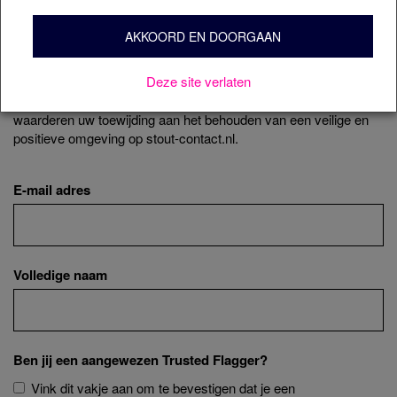
contact met u op. Tijdens ons onderzoek beoordelen we de
profielen zijn fysieke afspraken niet mogelijk. Deze website heeft
gerapporteerde inhoud aan de hand van onze Algemene
AKKOORD EN DOORGAAN
entertainment als doel, het is expliciet niet het doel van deze website
Voorwaarden en toepasselijke wet- en regelgeving. Als u het niet
om fysieke afspraken tot stand te brengen. 3. Op deze dienst zijn
eens bent met onze beslissing, kunt u per melding één keer in
Deze site verlaten
beroep gaan door te reageren op de e-mail met onze beslissing,
Privacy en Algemene voorwaarden van toepassing. Deze
binnen 6 maanden na het besluit van stout-contact.nl. We
voorwaarden kun je vinden in de disclaimer van deze website.
waarderen uw toewijding aan het behouden van een veilige en
positieve omgeving op stout-contact.nl.
E-mail adres
Volledige naam
Ben jij een aangewezen Trusted Flagger?
Vink dit vakje aan om te bevestigen dat je een